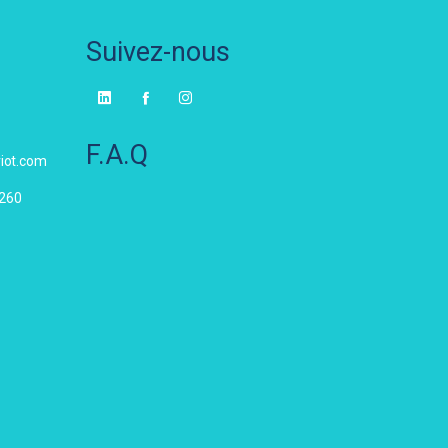
Suivez-nous
F.A.Q
iot.com
5260