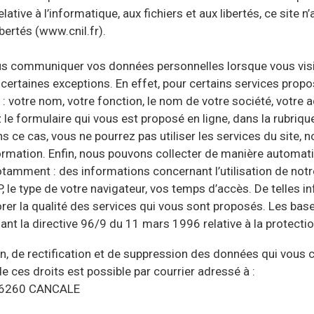
ive à l’informatique, aux fichiers et aux libertés, ce site n’a
bertés (www.cnil.fr).
us communiquer vos données personnelles lorsque vous visit
ertaines exceptions. En effet, pour certains services propo
votre nom, votre fonction, le nom de votre société, votre 
 le formulaire qui vous est proposé en ligne, dans la rubriqu
s ce cas, vous ne pourrez pas utiliser les services du site,
information. Enfin, nous pouvons collecter de manière automa
notamment : des informations concernant l’utilisation de not
, le type de votre navigateur, vos temps d’accès. De telles 
iorer la qualité des services qui vous sont proposés. Les ba
osant la directive 96/9 du 11 mars 1996 relative à la protect
, de rectification et de suppression des données qui vous co
e ces droits est possible par courrier adressé à :
– 36260 CANCALE