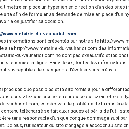
ait mettre en place un hyperlien en direction d’un des sites in
e site afin de formuler sa demande de mise en place d’un hyp
voir à en justifier sa décision.
p://www.metairie-du-vauhariot.com
 ses informations sont présentés sur notre site http://www.
r le site http://www.metairie-du-vauhariot.com des informati
etairie-du-vauhariot.com ne sont pas exhaustifs et les phot
is leur mise en ligne. Par ailleurs, toutes les informations 
sont susceptibles de changer ou d’évoluer sans préavis.
 précises que possibles et le site remis à jour à différente
vous constatez une lacune, erreur ou ce qui parait être un d
-du-vauhariot.com, en décrivant le problème de la manière l
t contenu téléchargé se fait aux risques et périls de l’utilisa
 être tenu responsable d’un quelconque dommage subi par l’
De plus, l’utilisateur du site s’engage à accéder au site en 