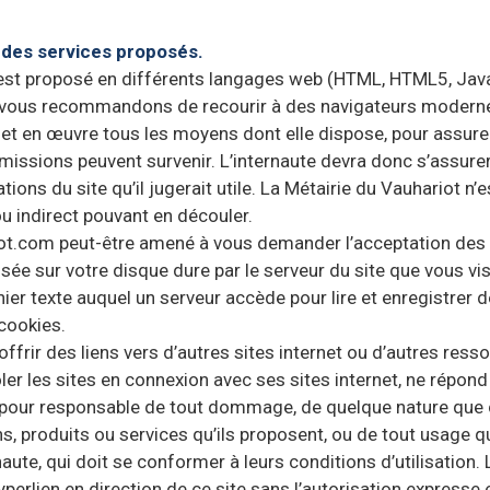
t des services proposés.
est proposé en différents langages web (HTML, HTML5, Javas
us vous recommandons de recourir à des navigateurs modernes
 en œuvre tous les moyens dont elle dispose, pour assurer u
omissions peuvent survenir. L’internaute devra donc s’assure
ions du site qu’il jugerait utile. La Métairie du Vauhariot n’e
ou indirect pouvant en découler.
iot.com peut-être amené à vous demander l’acceptation des 
ée sur votre disque dure par le serveur du site que vous visi
ier texte auquel un serveur accède pour lire et enregistrer d
 cookies.
offrir des liens vers d’autres sites internet ou d’autres ress
 les sites en connexion avec ses sites internet, ne répond p
nue pour responsable de tout dommage, de quelque nature que 
 produits ou services qu’ils proposent, ou de tout usage qui
aute, qui doit se conformer à leurs conditions d’utilisation. 
yperlien en direction de ce site sans l’autorisation expresse