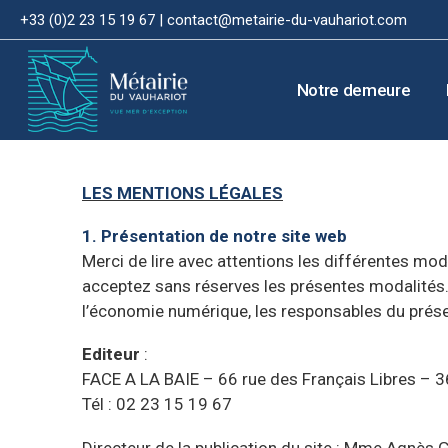
+33 (0)2 23 15 19 67 |
contact@metairie-du-vauhariot.com
Notre demeure
LES MENTIONS LÉGALES
1. Présentation de notre site web
Merci de lire avec attentions les différentes moda
acceptez sans réserves les présentes modalités.
l’économie numérique, les responsables du prése
Editeur
:
FACE A LA BAIE – 66 rue des Français Libres – 
Tél : 02 23 15 19 67
Directeur de la publication du site : Mme Agnès 