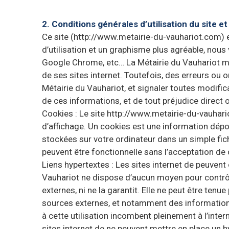
2. Conditions générales d’utilisation du site e
Ce site (http://www.metairie-du-vauhariot.com) 
d’utilisation et un graphisme plus agréable, no
Google Chrome, etc… La Métairie du Vauhariot met
de ses sites internet. Toutefois, des erreurs ou 
Métairie du Vauhariot, et signaler toutes modificat
de ces informations, et de tout préjudice direct 
Cookies : Le site http://www.metairie-du-vauhar
d’affichage. Un cookies est une information dépos
stockées sur votre ordinateur dans un simple fich
peuvent être fonctionnelle sans l’acceptation de
Liens hypertextes : Les sites internet de peuvent 
Vauhariot ne dispose d’aucun moyen pour contrôler
externes, ni ne la garantit. Elle ne peut être te
sources externes, et notamment des informations,
à cette utilisation incombent pleinement à l’intern
sites internet de ne peuvent mettre en place un h