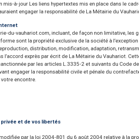
n mis-à-jour Les liens hypertextes mis en place dans le cadre
auraient engager la responsabilité de La Métairie du Vauhari
Internet
ie-du-vauhariot.com, incluant, de façon non limitative, les 
n forme sont la propriété exclusive de la société à l’except
eproduction, distribution, modification, adaptation, retransm
s l’accord exprès par écrit de La Métairie du Vauhariot. Cet
nctionnée par les articles L.3335-2 et suivants du Code de l
ant engager la responsabilité civile et pénale du contrefact
 votre encontre.
privée et de vos libertés
odifiée par la loi 2004-801 du 6 août 2004 relative à la pr