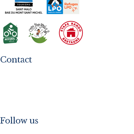
Contact
+33 (0)2 23 15 19 67
contact@metairie-du-vauhariot.com
66 rue des Français Libres 35260 Cancale
Follow us