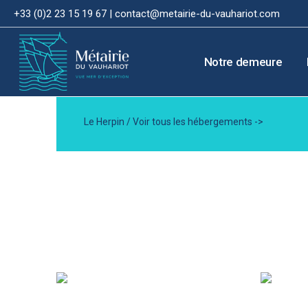
+33 (0)2 23 15 19 67 |
contact@metairie-du-vauhariot.com
Notre demeure
Le Herpin /
Voir tous les hébergements ->