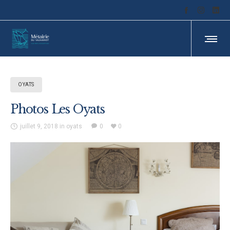
OYATS
Photos Les Oyats
juillet 9, 2018
in
oyats
0
0